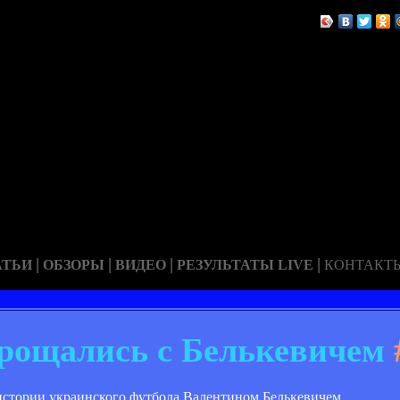
|
|
|
|
АТЬИ
ОБЗОРЫ
ВИДЕО
РЕЗУЛЬТАТЫ LIVE
КОНТАКТ
рощались с Белькевичем
истории украинского футбола Валентином Белькевичем.