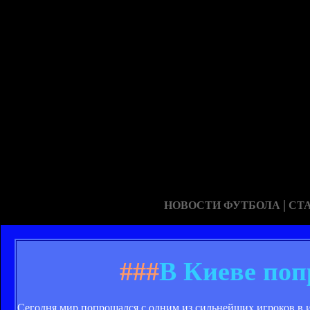
|
НОВОСТИ ФУТБОЛА
СТ
###
В Киеве поп
Сегодня мир попрощался с одним из сильнейших игроков в 