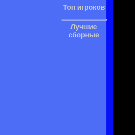
Топ игроков
Лучшие
сборные