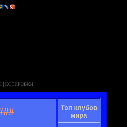
|
Ы
КОТИРОВКИ
Топ клубов
###
мира