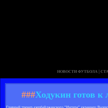
|
НОВОСТИ ФУТБОЛА
СТ
###
Ходукин готов к
Главный тренер азербайджанского "Интера" украинец Валент