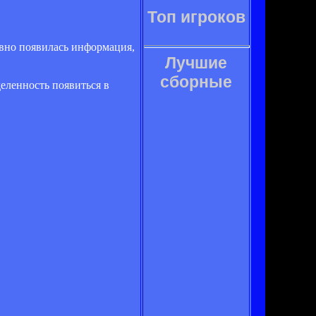
Топ игроков
давно появилась информация,
Лучшие
сборные
деленность появиться в