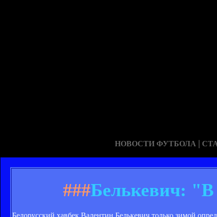
|
НОВОСТИ ФУТБОЛА
СТ
###
Белькевич: "В
Белорусский хавбек Валентин Белькевич только зимой опред