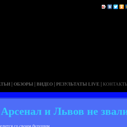
|
|
|
|
АТЬИ
ОБЗОРЫ
ВИДЕО
РЕЗУЛЬТАТЫ LIVE
КОНТАКТ
 Арсенал и Львов не звал
елится со своим будущим.