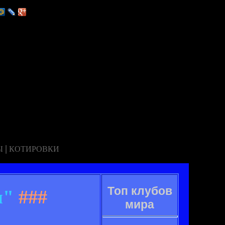
|
Ы
КОТИРОВКИ
Топ клубов
и"
###
мира